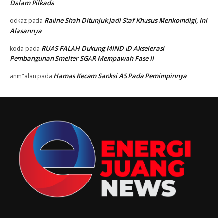
Dalam Pilkada
Raline Shah Ditunjuk Jadi Staf Khusus Menkomdigi, Ini
odkaz
pada
Alasannya
RUAS FALAH Dukung MIND ID Akselerasi
koda
pada
Pembangunan Smelter SGAR Mempawah Fase II
Hamas Kecam Sanksi AS Pada Pemimpinnya
anm"alan
pada