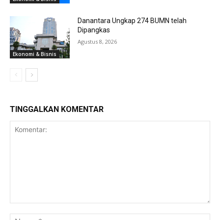
Danantara Ungkap 274 BUMN telah
Dipangkas
Agustus 8, 2026
Ekonomi & Bisnis
TINGGALKAN KOMENTAR
Komentar:
Na