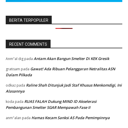
BERITA TERPOPULER
RECENT COMMENTS
Antam Akan Bangun Smelter Di KEK Gresik
Anm"al dig
pada
Gawat! Ada Ribuan Pelanggaran Netralitas ASN
gratisam
pada
Dalam Pilkada
Raline Shah Ditunjuk Jadi Staf Khusus Menkomdigi, Ini
odkaz
pada
Alasannya
RUAS FALAH Dukung MIND ID Akselerasi
koda
pada
Pembangunan Smelter SGAR Mempawah Fase II
Hamas Kecam Sanksi AS Pada Pemimpinnya
anm"alan
pada