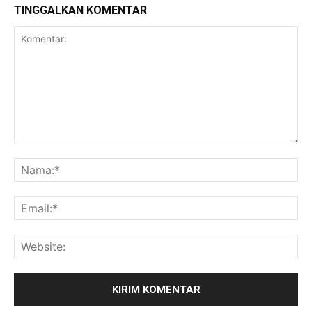
TINGGALKAN KOMENTAR
Komentar:
Na
Ema
Web