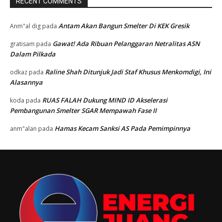
RECENT COMMENTS
Antam Akan Bangun Smelter Di KEK Gresik
Anm"al dig
pada
Gawat! Ada Ribuan Pelanggaran Netralitas ASN
gratisam
pada
Dalam Pilkada
Raline Shah Ditunjuk Jadi Staf Khusus Menkomdigi, Ini
odkaz
pada
Alasannya
RUAS FALAH Dukung MIND ID Akselerasi
koda
pada
Pembangunan Smelter SGAR Mempawah Fase II
Hamas Kecam Sanksi AS Pada Pemimpinnya
anm"alan
pada