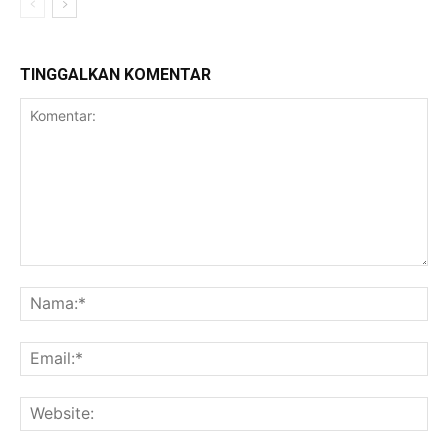
TINGGALKAN KOMENTAR
Komentar:
Na
Ema
Web