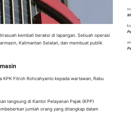
od
Me
k
P
irasuah kembali beraksi di lapangan. Sebuah operasi
an
jarmasin, Kalimantan Selatan, dan membuat publik
P
rmasin
etua KPK Fitroh Rohcahyanto kepada wartawan, Rabu
kan langsung di Kantor Pelayanan Pajak (KPP)
membeberkan jumlah orang yang ditangkap dalam