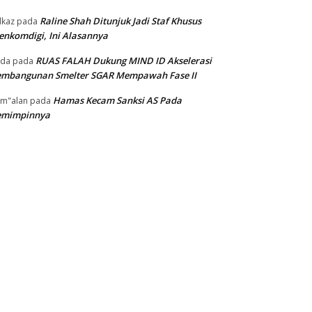
Raline Shah Ditunjuk Jadi Staf Khusus
kaz
pada
nkomdigi, Ini Alasannya
RUAS FALAH Dukung MIND ID Akselerasi
oda
pada
embangunan Smelter SGAR Mempawah Fase II
Hamas Kecam Sanksi AS Pada
m"alan
pada
emimpinnya