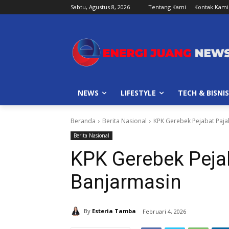
Sabtu, Agustus 8, 2026
Tentang Kami
Kontak Kami
NEWS
LIFESTYLE
TECH & BISNIS
Beranda
Berita Nasional
KPK Gerebek Pejabat Paja
Berita Nasional
KPK Gerebek Pejab
Banjarmasin
By
Esteria Tamba
Februari 4, 2026