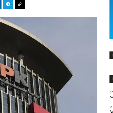
An
Gr
gr
Ne