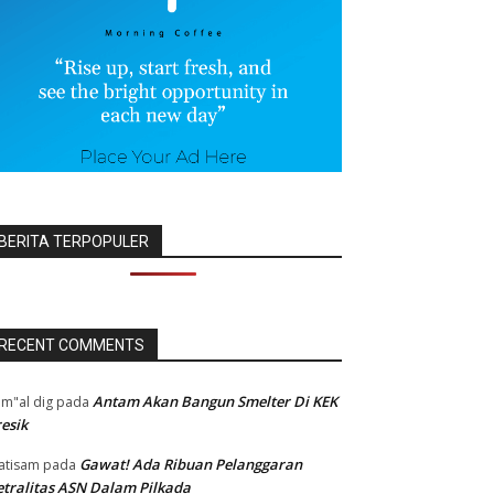
BERITA TERPOPULER
RECENT COMMENTS
Antam Akan Bangun Smelter Di KEK
m"al dig
pada
esik
Gawat! Ada Ribuan Pelanggaran
atisam
pada
tralitas ASN Dalam Pilkada