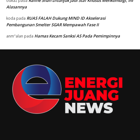
Raline Shah Ditunjuk Jadi Staf Khusus Menkomdigi, Ini
odkaz
pada
Alasannya
RUAS FALAH Dukung MIND ID Akselerasi
koda
pada
Pembangunan Smelter SGAR Mempawah Fase II
Hamas Kecam Sanksi AS Pada Pemimpinnya
anm"alan
pada