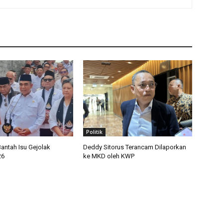
Politik
antah Isu Gejolak
Deddy Sitorus Terancam Dilaporkan
26
ke MKD oleh KWP