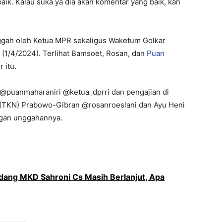
aik. Kalau suka ya dia akan komentar yang baik, kan
gah oleh Ketua MPR sekaligus Waketum Golkar
(1/4/2024). Terlihat Bamsoet, Rosan, dan
Puan
 itu.
puanmaharaniri @ketua_dprri dan pengajian di
(TKN) Prabowo-Gibran @rosanroeslani dan Ayu Heni
ngan unggahannya.
dang MKD Sahroni Cs Masih Berlanjut, Apa