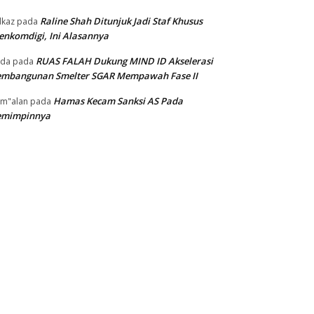
Raline Shah Ditunjuk Jadi Staf Khusus
kaz
pada
nkomdigi, Ini Alasannya
RUAS FALAH Dukung MIND ID Akselerasi
oda
pada
embangunan Smelter SGAR Mempawah Fase II
Hamas Kecam Sanksi AS Pada
m"alan
pada
emimpinnya