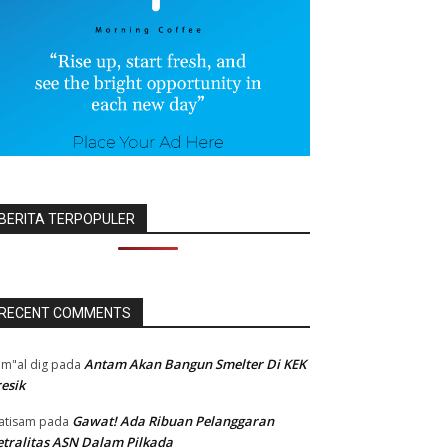
BERITA TERPOPULER
RECENT COMMENTS
Antam Akan Bangun Smelter Di KEK
m"al dig
pada
esik
Gawat! Ada Ribuan Pelanggaran
atisam
pada
tralitas ASN Dalam Pilkada