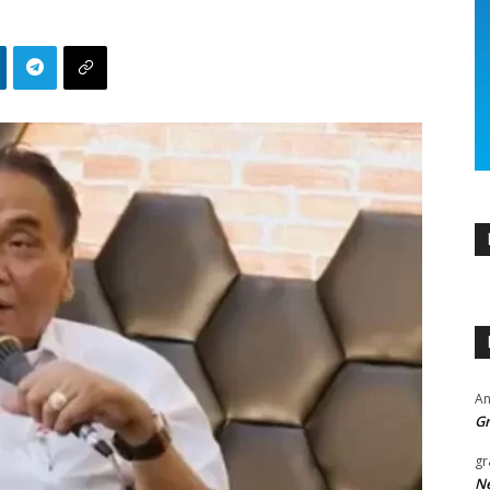
An
Gr
gr
Ne