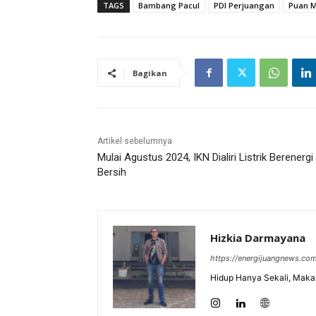
TAGS
Bambang Pacul
PDI Perjuangan
Puan M
Bagikan
Artikel sebelumnya
Mulai Agustus 2024, IKN Dialiri Listrik Berenergi
Bersih
Hizkia Darmayana
https://energijuangnews.co
Hidup Hanya Sekali, Maka 