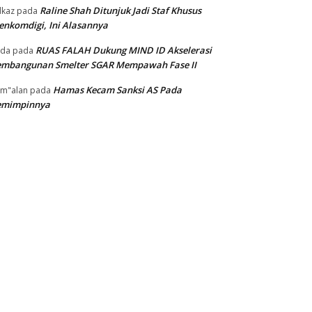
Raline Shah Ditunjuk Jadi Staf Khusus
kaz
pada
nkomdigi, Ini Alasannya
RUAS FALAH Dukung MIND ID Akselerasi
oda
pada
embangunan Smelter SGAR Mempawah Fase II
Hamas Kecam Sanksi AS Pada
m"alan
pada
emimpinnya