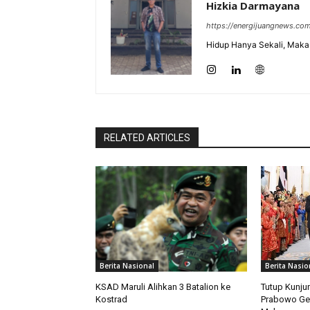
Hizkia Darmayana
https://energijuangnews.co
Hidup Hanya Sekali, Maka 
RELATED ARTICLES
Berita Nasional
Berita Nasio
KSAD Maruli Alihkan 3 Batalion ke
Tutup Kunju
Kostrad
Prabowo Ge