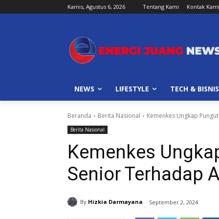
Kamis, Agustus 6, 2026
Tentang Kami
Kontak Kam
NEWS
LIFESTYLE
TECH & BISNIS
Beranda
Berita Nasional
Kemenkes Ungkap Pungutan
Berita Nasional
Kemenkes Ungkap 
Senior Terhadap A
By
Hizkia Darmayana
September 2, 2024