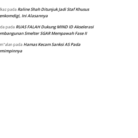
Raline Shah Ditunjuk Jadi Staf Khusus
kaz
pada
nkomdigi, Ini Alasannya
RUAS FALAH Dukung MIND ID Akselerasi
oda
pada
embangunan Smelter SGAR Mempawah Fase II
Hamas Kecam Sanksi AS Pada
m"alan
pada
emimpinnya