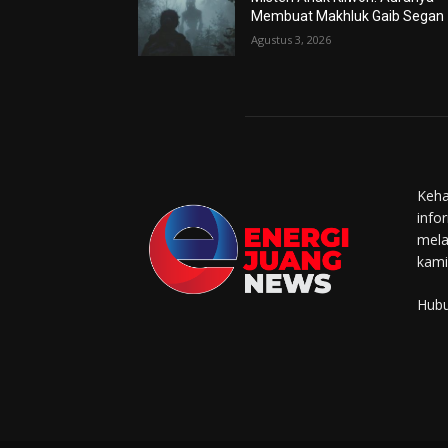
Membuat Makhluk Gaib Segan
Agustus 3, 2026
Keha
info
mela
kami
Hubu