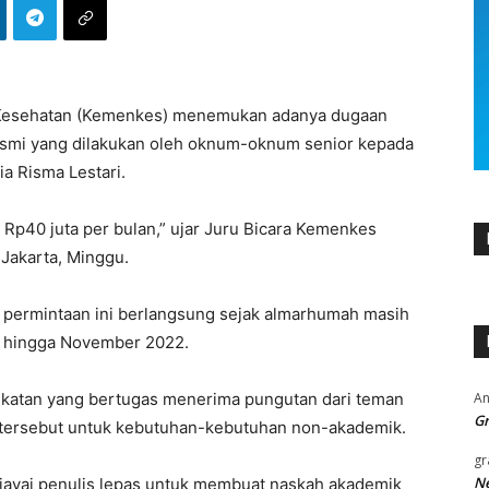
n Kesehatan (Kemenkes) menemukan adanya dugaan
resmi yang dilakukan oleh oknum-oknum senior kepada
a Risma Lestari.
 Rp40 juta per bulan,” ujar Juru Bicara Kemenkes
Jakarta, Minggu.
 permintaan ini berlangsung sejak almarhumah masih
li hingga November 2022.
An
gkatan yang bertugas menerima pungutan dari teman
Gr
tersebut untuk kebutuhan-kebutuhan non-akademik.
gr
Ne
iayai penulis lepas untuk membuat naskah akademik