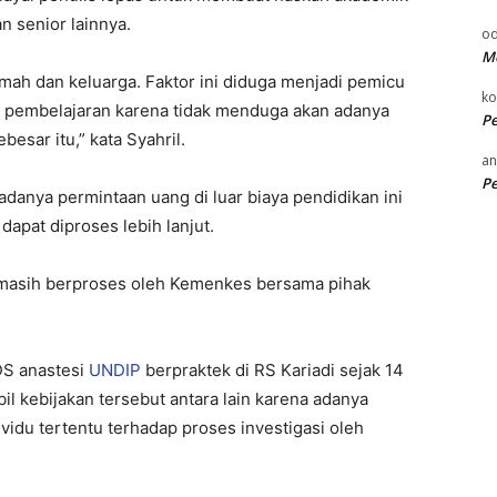
n senior lainnya.
od
Me
ah dan keluarga. Faktor ini diduga menjadi pemicu
k
 pembelajaran karena tidak menduga akan adanya
P
esar itu,” kata Syahril.
an
P
adanya permintaan uang di luar biaya pendidikan ini
dapat diproses lebih lanjut.
ini masih berproses oleh Kemenkes bersama pihak
DS anastesi
UNDIP
berpraktek di RS Kariadi sejak 14
 kebijakan tersebut antara lain karena adanya
vidu tertentu terhadap proses investigasi oleh