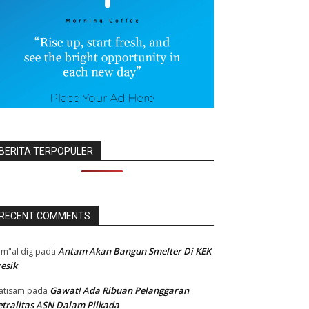
BERITA TERPOPULER
RECENT COMMENTS
Antam Akan Bangun Smelter Di KEK
m"al dig
pada
esik
Gawat! Ada Ribuan Pelanggaran
atisam
pada
tralitas ASN Dalam Pilkada