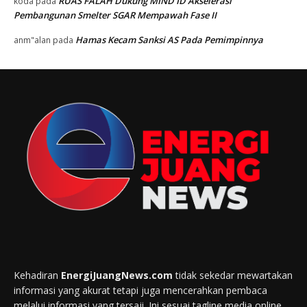
RUAS FALAH Dukung MIND ID Akselerasi
koda
pada
Pembangunan Smelter SGAR Mempawah Fase II
Hamas Kecam Sanksi AS Pada Pemimpinnya
anm"alan
pada
Kehadiran
EnergiJuangNews.com
tidak sekedar mewartakan
informasi yang akurat tetapi juga mencerahkan pembaca
melalui informasi yang tersaji. Ini sesuai tagline media online