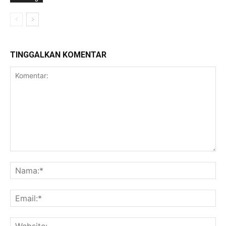
TINGGALKAN KOMENTAR
Komentar:
Na
Ema
Web