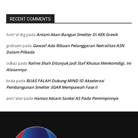
RECENT COMMENTS
Antam Akan Bangun Smelter Di KEK Gresik
Anm"al dig
pada
Gawat! Ada Ribuan Pelanggaran Netralitas ASN
gratisam
pada
Dalam Pilkada
Raline Shah Ditunjuk Jadi Staf Khusus Menkomdigi, Ini
odkaz
pada
Alasannya
RUAS FALAH Dukung MIND ID Akselerasi
koda
pada
Pembangunan Smelter SGAR Mempawah Fase II
Hamas Kecam Sanksi AS Pada Pemimpinnya
anm"alan
pada