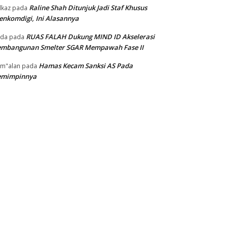
Raline Shah Ditunjuk Jadi Staf Khusus
kaz
pada
nkomdigi, Ini Alasannya
RUAS FALAH Dukung MIND ID Akselerasi
oda
pada
embangunan Smelter SGAR Mempawah Fase II
Hamas Kecam Sanksi AS Pada
m"alan
pada
emimpinnya