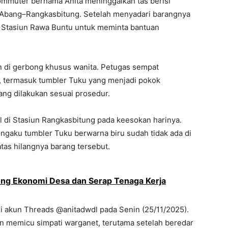
ommuter bernama Anita meninggalkan tas berisi
 Abang–Rangkasbitung. Setelah menyadari barangnya
di Stasiun Rawa Buntu untuk meminta bantuan
an di gerbong khusus wanita. Petugas sempat
a, termasuk tumbler Tuku yang menjadi pokok
ng dilakukan sesuai prosedur.
il di Stasiun Rangkasbitung pada keesokan harinya.
ngaku tumbler Tuku berwarna biru sudah tidak ada di
tas hilangnya barang tersebut.
ng Ekonomi Desa dan Serap Tenaga Kerja
i akun Threads @anitadwdl pada Senin (25/11/2025).
an memicu simpati warganet, terutama setelah beredar