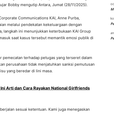
od
ujar Bobby mengutip Antara, Jumat (28/11/2025).
Me
 Corporate Communications KAI, Anne Purba,
k
P
ian melalui pendekatan kekeluargaan dengan
, langkah ini menunjukkan keterbukaan KAI Group
an
masuk saat kasus tersebut memantik emosi publik di
P
 pemecatan terhadap petugas yang terseret dalam
ikan perusahaan tidak menjatuhkan sanksi pemutusan
su yang beredar di lini masa.
Ini Arti dan Cara Rayakan National Girlfriends
berjalan sesuai ketentuan. Kami juga menegaskan