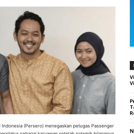
i Indonesia (Persero) menegaskan petugas Passenger
berstatus sebagai karyawan setelah polemik hilangnya