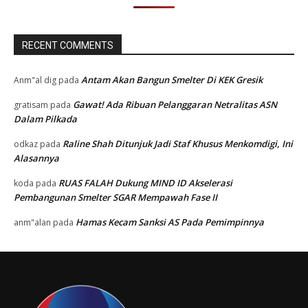
RECENT COMMENTS
Antam Akan Bangun Smelter Di KEK Gresik
Anm"al dig
pada
Gawat! Ada Ribuan Pelanggaran Netralitas ASN
gratisam
pada
Dalam Pilkada
Raline Shah Ditunjuk Jadi Staf Khusus Menkomdigi, Ini
odkaz
pada
Alasannya
RUAS FALAH Dukung MIND ID Akselerasi
koda
pada
Pembangunan Smelter SGAR Mempawah Fase II
Hamas Kecam Sanksi AS Pada Pemimpinnya
anm"alan
pada