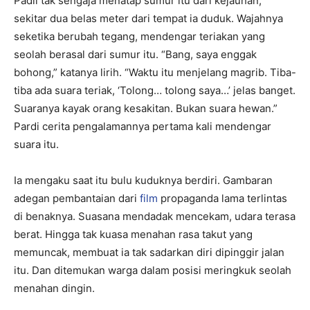
Padli tak sengaja menatap sumur itu dari kejauhan,
sekitar dua belas meter dari tempat ia duduk. Wajahnya
seketika berubah tegang, mendengar teriakan yang
seolah berasal dari sumur itu. “Bang, saya enggak
bohong,” katanya lirih. “Waktu itu menjelang magrib. Tiba-
tiba ada suara teriak, ‘Tolong… tolong saya…’ jelas banget.
Suaranya kayak orang kesakitan. Bukan suara hewan.”
Pardi cerita pengalamannya pertama kali mendengar
suara itu.
Ia mengaku saat itu bulu kuduknya berdiri. Gambaran
adegan pembantaian dari
film
propaganda lama terlintas
di benaknya. Suasana mendadak mencekam, udara terasa
berat. Hingga tak kuasa menahan rasa takut yang
memuncak, membuat ia tak sadarkan diri dipinggir jalan
itu. Dan ditemukan warga dalam posisi meringkuk seolah
menahan dingin.