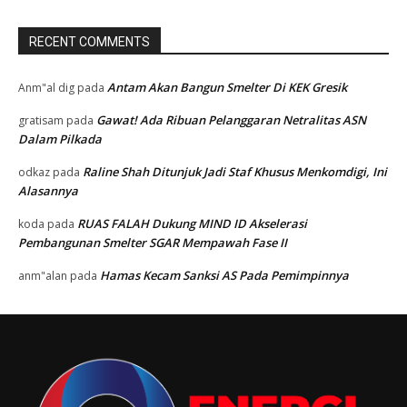
RECENT COMMENTS
Antam Akan Bangun Smelter Di KEK Gresik
Anm"al dig
pada
Gawat! Ada Ribuan Pelanggaran Netralitas ASN
gratisam
pada
Dalam Pilkada
Raline Shah Ditunjuk Jadi Staf Khusus Menkomdigi, Ini
odkaz
pada
Alasannya
RUAS FALAH Dukung MIND ID Akselerasi
koda
pada
Pembangunan Smelter SGAR Mempawah Fase II
Hamas Kecam Sanksi AS Pada Pemimpinnya
anm"alan
pada