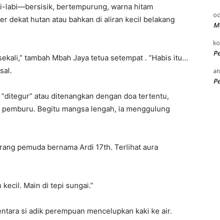
-labi—bersisik, bertempurung, warna hitam
od
er dekat hutan atau bahkan di aliran kecil belakang
Me
k
P
 sekali,” tambah Mbah Jaya tetua setempat . “Habis itu…
sal.
an
P
“ditegur” atau ditenangkan dengan doa tertentu,
an pemburu. Begitu mangsa lengah, ia menggulung
rang pemuda bernama Ardi 17th. Terlihat aura
 kecil. Main di tepi sungai.”
ntara si adik perempuan mencelupkan kaki ke air.