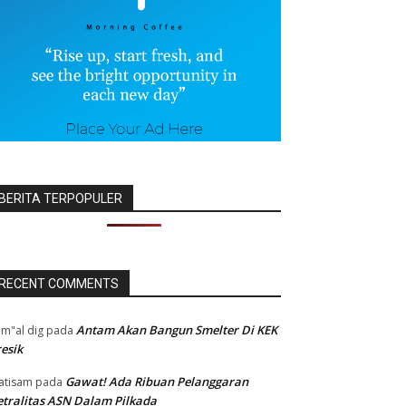
BERITA TERPOPULER
RECENT COMMENTS
Antam Akan Bangun Smelter Di KEK
m"al dig
pada
esik
Gawat! Ada Ribuan Pelanggaran
atisam
pada
tralitas ASN Dalam Pilkada