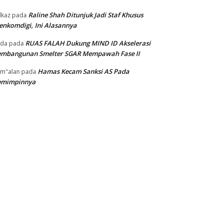
Raline Shah Ditunjuk Jadi Staf Khusus
kaz
pada
nkomdigi, Ini Alasannya
RUAS FALAH Dukung MIND ID Akselerasi
oda
pada
embangunan Smelter SGAR Mempawah Fase II
Hamas Kecam Sanksi AS Pada
m"alan
pada
emimpinnya