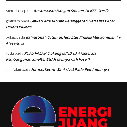
Antam Akan Bangun Smelter Di KEK Gresik
Anm"al dig
pada
Gawat! Ada Ribuan Pelanggaran Netralitas ASN
gratisam
pada
Dalam Pilkada
Raline Shah Ditunjuk Jadi Staf Khusus Menkomdigi, Ini
odkaz
pada
Alasannya
RUAS FALAH Dukung MIND ID Akselerasi
koda
pada
Pembangunan Smelter SGAR Mempawah Fase II
Hamas Kecam Sanksi AS Pada Pemimpinnya
anm"alan
pada