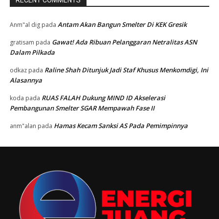
Antam Akan Bangun Smelter Di KEK Gresik
Anm"al dig
pada
Gawat! Ada Ribuan Pelanggaran Netralitas ASN
gratisam
pada
Dalam Pilkada
Raline Shah Ditunjuk Jadi Staf Khusus Menkomdigi, Ini
odkaz
pada
Alasannya
RUAS FALAH Dukung MIND ID Akselerasi
koda
pada
Pembangunan Smelter SGAR Mempawah Fase II
Hamas Kecam Sanksi AS Pada Pemimpinnya
anm"alan
pada