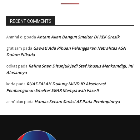
RECENT COMMENTS
Antam Akan Bangun Smelter Di KEK Gresik
Anm"al dig
pada
Gawat! Ada Ribuan Pelanggaran Netralitas ASN
gratisam
pada
Dalam Pilkada
Raline Shah Ditunjuk Jadi Staf Khusus Menkomdigi, Ini
odkaz
pada
Alasannya
RUAS FALAH Dukung MIND ID Akselerasi
koda
pada
Pembangunan Smelter SGAR Mempawah Fase II
Hamas Kecam Sanksi AS Pada Pemimpinnya
anm"alan
pada