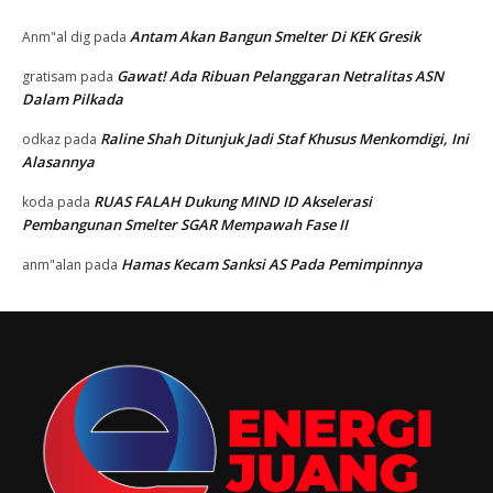
Antam Akan Bangun Smelter Di KEK Gresik
Anm"al dig
pada
Gawat! Ada Ribuan Pelanggaran Netralitas ASN
gratisam
pada
Dalam Pilkada
Raline Shah Ditunjuk Jadi Staf Khusus Menkomdigi, Ini
odkaz
pada
Alasannya
RUAS FALAH Dukung MIND ID Akselerasi
koda
pada
Pembangunan Smelter SGAR Mempawah Fase II
Hamas Kecam Sanksi AS Pada Pemimpinnya
anm"alan
pada