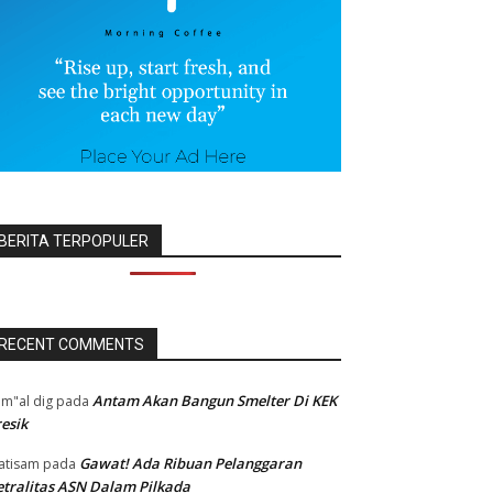
BERITA TERPOPULER
RECENT COMMENTS
Antam Akan Bangun Smelter Di KEK
m"al dig
pada
esik
Gawat! Ada Ribuan Pelanggaran
atisam
pada
tralitas ASN Dalam Pilkada