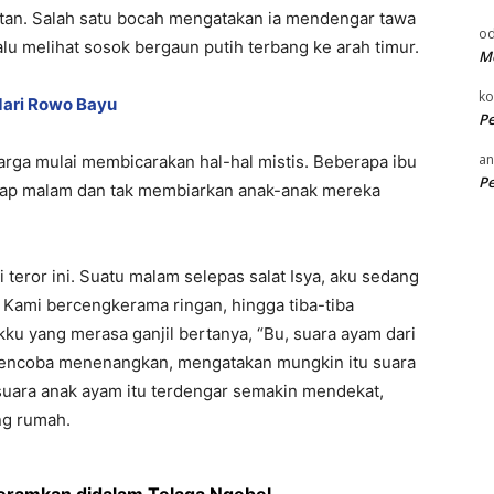
kutan. Salah satu bocah mengatakan ia mendengar tawa
od
u melihat sosok bergaun putih terbang ke arah timur.
Me
k
dari Rowo Bayu
P
an
arga mulai membicarakan hal-hal mistis. Beberapa ibu
P
iap malam dan tak membiarkan anak-anak mereka
teror ini. Suatu malam selepas salat Isya, aku sedang
 Kami bercengkerama ringan, hingga tiba-tiba
kku yang merasa ganjil bertanya, “Bu, suara ayam dari
mencoba menenangkan, mengatakan mungkin itu suara
 suara anak ayam itu terdengar semakin mendekat,
ng rumah.
eramkan didalam Telaga Ngebel