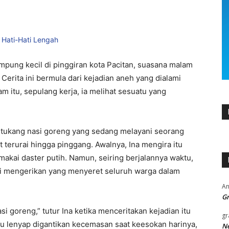
pung kecil di pinggiran kota Pacitan, suasana malam
erita ini bermula dari kejadian aneh yang dialami
m itu, sepulang kerja, ia melihat sesuatu yang
i tukang nasi goreng yang sedang melayani seorang
 terurai hingga pinggang. Awalnya, Ina mengira itu
akai daster putih. Namun, seiring berjalannya waktu,
i mengerikan yang menyeret seluruh warga dalam
An
Gr
i goreng,” tutur Ina ketika menceritakan kejadian itu
gr
tu lenyap digantikan kecemasan saat keesokan harinya,
Ne