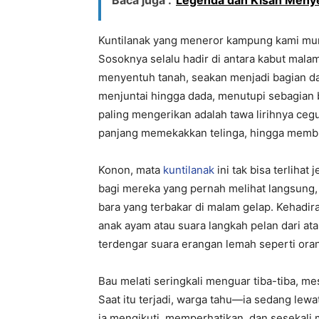
Kuntilanak yang meneror kampung kami mu
Sosoknya selalu hadir di antara kabut mal
menyentuh tanah, seakan menjadi bagian dar
menjuntai hingga dada, menutupi sebagian 
paling mengerikan adalah tawa lirihnya ceg
panjang memekakkan telinga, hingga membua
Konon, mata
kuntilanak
ini tak bisa terliha
bagi mereka yang pernah melihat langsung
bara yang terbakar di malam gelap. Kehadira
anak ayam atau suara langkah pelan dari ata
terdengar suara erangan lemah seperti oran
Bau melati seringkali menguar tiba-tiba, me
Saat itu terjadi, warga tahu—ia sedang lewa
ia mengikuti, memperhatikan, dan sesekal