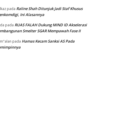
Raline Shah Ditunjuk Jadi Staf Khusus
kaz
pada
nkomdigi, Ini Alasannya
RUAS FALAH Dukung MIND ID Akselerasi
oda
pada
embangunan Smelter SGAR Mempawah Fase II
Hamas Kecam Sanksi AS Pada
m"alan
pada
emimpinnya