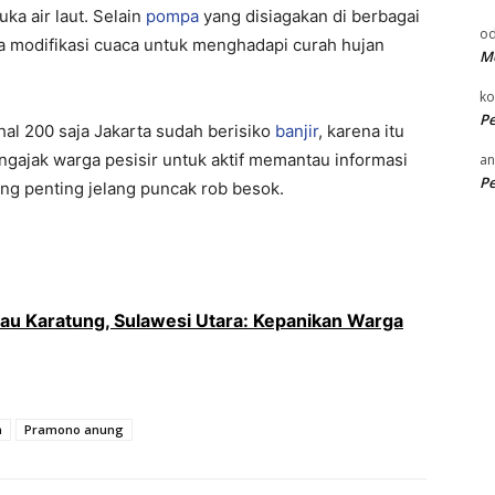
a air laut. Selain
pompa
yang disiagakan di berbagai
od
a modifikasi cuaca untuk menghadapi curah hujan
Me
k
P
al 200 saja Jakarta sudah berisiko
banjir
, karena itu
engajak warga pesisir untuk aktif memantau informasi
an
P
g penting jelang puncak rob besok.
 Karatung, Sulawesi Utara: Kepanikan Warga
a
Pramono anung