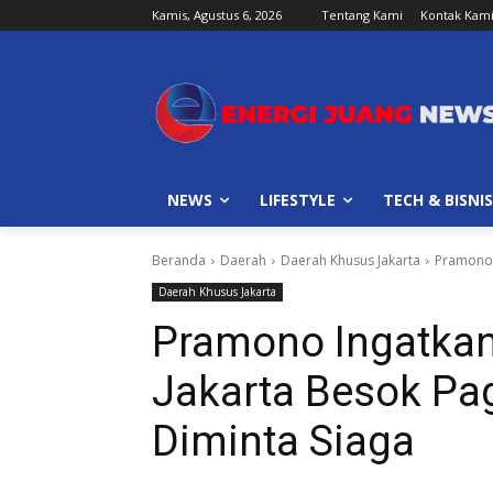
Kamis, Agustus 6, 2026
Tentang Kami
Kontak Kam
NEWS
LIFESTYLE
TECH & BISNIS
Beranda
Daerah
Daerah Khusus Jakarta
Pramono I
Daerah Khusus Jakarta
Pramono Ingatkan
Jakarta Besok Pag
Diminta Siaga