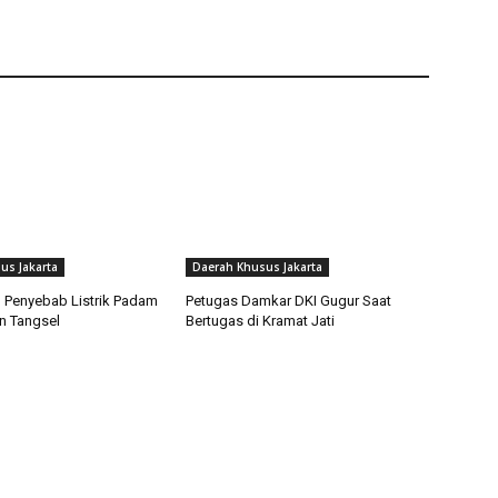
us Jakarta
Daerah Khusus Jakarta
Penyebab Listrik Padam
Petugas Damkar DKI Gugur Saat
an Tangsel
Bertugas di Kramat Jati