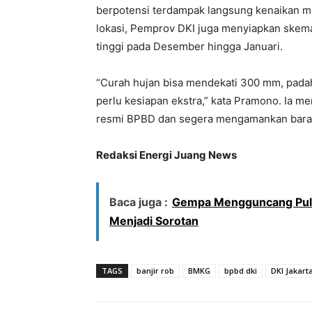
berpotensi terdampak langsung kenaikan muk
lokasi, Pemprov DKI juga menyiapkan skem
tinggi pada Desember hingga Januari.​
“Curah hujan bisa mendekati 300 mm, padah
perlu kesiapan ekstra,” kata Pramono. Ia m
resmi BPBD dan segera mengamankan baran
Redaksi Energi Juang News
Baca juga :
Gempa Mengguncang Pulau
Menjadi Sorotan
TAGS
banjir rob
BMKG
bpbd dki
DKI Jakart