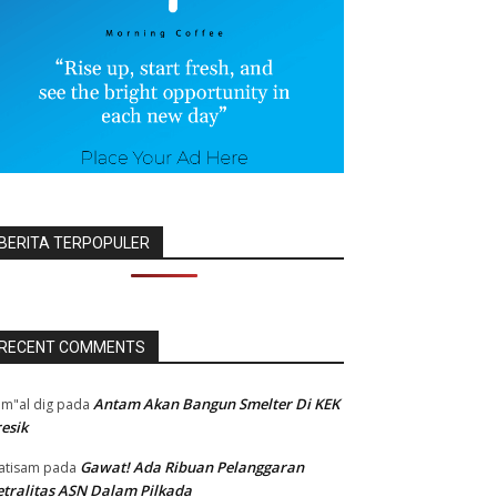
BERITA TERPOPULER
RECENT COMMENTS
Antam Akan Bangun Smelter Di KEK
m"al dig
pada
esik
Gawat! Ada Ribuan Pelanggaran
atisam
pada
tralitas ASN Dalam Pilkada