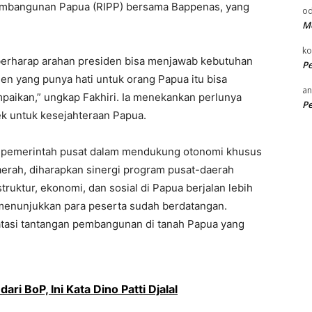
embangunan Papua (RIPP) bersama Bappenas, yang
od
Me
k
 berharap arahan presiden bisa menjawab kebutuhan
P
n yang punya hati untuk orang Papua itu bisa
an
aikan,” ungkap Fakhiri. Ia menekankan perlunya
P
k untuk kesejahteraan Papua.​
 pemerintah pusat dalam mendukung otonomi khusus
erah, diharapkan sinergi program pusat-daerah
ruktur, ekonomi, dan sosial di Papua berjalan lebih
 menunjukkan para peserta sudah berdatangan.
atasi tantangan pembangunan di tanah Papua yang
ri BoP, Ini Kata Dino Patti Djalal