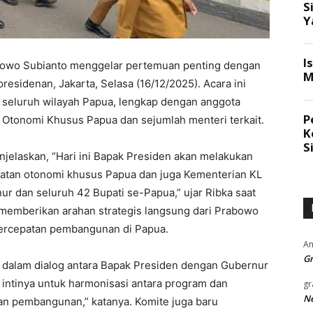
abowo Subianto menggelar pertemuan penting dengan
residenan, Jakarta, Selasa (16/12/2025). Acara ini
i seluruh wilayah Papua, lengkap dengan anggota
tonomi Khusus Papua dan sejumlah menteri terkait.​
njelaskan, “Hari ini Bapak Presiden akan melakukan
atan otonomi khusus Papua dan juga Kementerian KL
ur dan seluruh 42 Bupati se-Papua,” ujar Ribka saat
ah memberikan arahan strategis langsung dari Prabowo
percepatan pembangunan di Papua.​
An
Gr
dalam dialog antara Bapak Presiden dengan Gubernur
intinya untuk harmonisasi antara program dan
gr
Ne
an pembangunan,” katanya. Komite juga baru