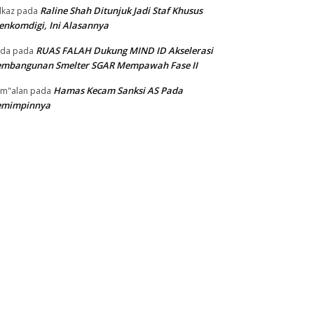
Raline Shah Ditunjuk Jadi Staf Khusus
kaz
pada
nkomdigi, Ini Alasannya
RUAS FALAH Dukung MIND ID Akselerasi
oda
pada
embangunan Smelter SGAR Mempawah Fase II
Hamas Kecam Sanksi AS Pada
m"alan
pada
emimpinnya