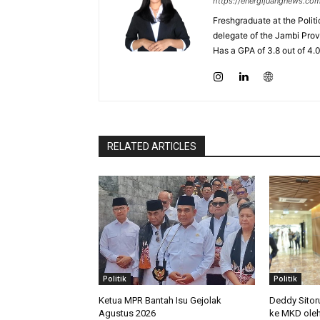
https://energijuangnews.co
Freshgraduate at the Polit
delegate of the Jambi Prov
Has a GPA of 3.8 out of 4.
RELATED ARTICLES
Politik
Politik
Ketua MPR Bantah Isu Gejolak
Deddy Sitor
Agustus 2026
ke MKD ole