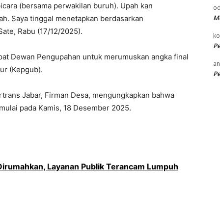
ta bicara (bersama perwakilan buruh). Upah kan
od
Me
h. Saya tinggal menetapkan berdasarkan
ate, Rabu (17/12/2025).
k
P
rapat Dewan Pengupahan untuk merumuskan angka final
an
ur (Kepgub).
P
ertrans Jabar, Firman Desa, mengungkapkan bahwa
imulai pada Kamis, 18 Desember 2025.
Dirumahkan, Layanan Publik Terancam Lumpuh