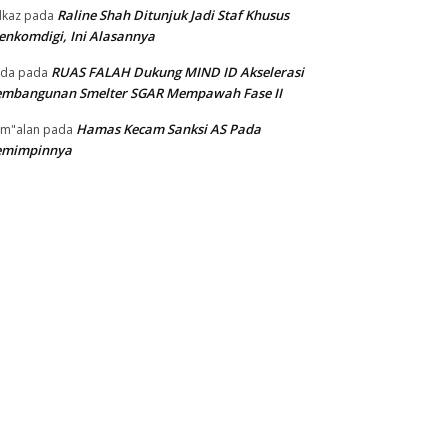
Raline Shah Ditunjuk Jadi Staf Khusus
kaz
pada
nkomdigi, Ini Alasannya
RUAS FALAH Dukung MIND ID Akselerasi
oda
pada
embangunan Smelter SGAR Mempawah Fase II
Hamas Kecam Sanksi AS Pada
m"alan
pada
emimpinnya