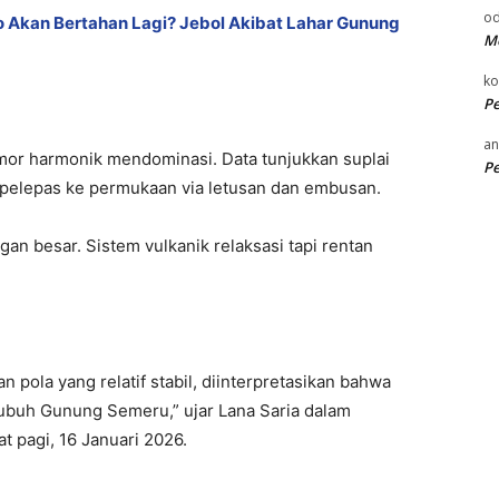
od
 Akan Bertahan Lagi? Jebol Akibat Lahar Gunung
Me
k
P
an
mor harmonik mendominasi. Data tunjukkan suplai
P
l pelepas ke permukaan via letusan dan embusan.
an besar. Sistem vulkanik relaksasi tapi rentan
ola yang relatif stabil, diinterpretasikan bahwa
 tubuh Gunung Semeru,” ujar Lana Saria dalam
t pagi, 16 Januari 2026.