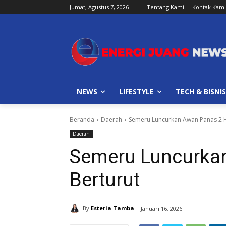
Jumat, Agustus 7, 2026
Tentang Kami
Kontak Kami
NEWS
LIFESTYLE
TECH & BISNIS
Beranda
Daerah
Semeru Luncurkan Awan Panas 2 H
Daerah
Semeru Luncurkan
Berturut
By
Esteria Tamba
Januari 16, 2026