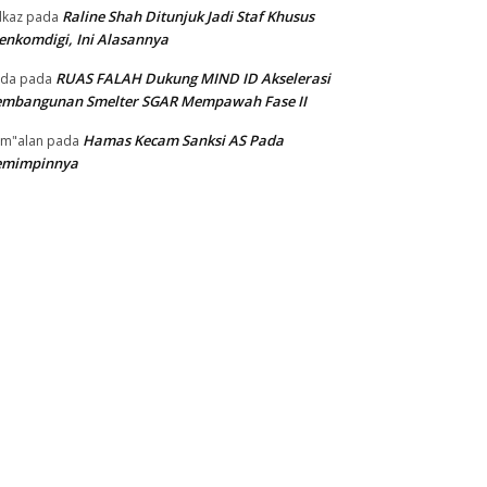
Raline Shah Ditunjuk Jadi Staf Khusus
kaz
pada
nkomdigi, Ini Alasannya
RUAS FALAH Dukung MIND ID Akselerasi
oda
pada
embangunan Smelter SGAR Mempawah Fase II
Hamas Kecam Sanksi AS Pada
m"alan
pada
emimpinnya