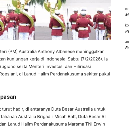
od
Me
k
P
an
P
eri (PM) Australia Anthony Albanese meninggalkan
n kunjungan kerja di Indonesia, Sabtu (7/2/2026). Ia
ugiono serta Menteri Investasi dan Hilirisasi
Roeslani, di Lanud Halim Perdanakusuma sekitar pukul
epasan
turut hadir, di antaranya Duta Besar Australia untuk
tahanan Australia Brigadir Micah Batt, Duta Besar RI
ndan Lanud Halim Perdanakusuma Marsma TNI Erwin