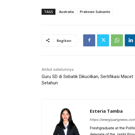
TAGS
Australia
Prabowo Subianto
Bagikan
Artikel sebelumnya
Guru SD di Sebatik Dikucilkan, Sertifikasi Macet
Setahun
Esteria Tamba
https://energijuangnews.co
Freshgraduate at the Polit
delegate of the Jambi Prov