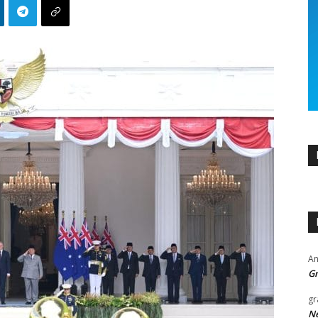
An
Gr
gr
Ne