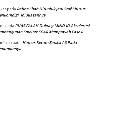
Raline Shah Ditunjuk Jadi Staf Khusus
kaz
pada
nkomdigi, Ini Alasannya
RUAS FALAH Dukung MIND ID Akselerasi
oda
pada
embangunan Smelter SGAR Mempawah Fase II
Hamas Kecam Sanksi AS Pada
m"alan
pada
emimpinnya