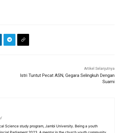
Artikel Selanjutnya
Istri Tuntut Pecat ASN, Gegara Selingkuh Dengan
Suami
m/
ical Science study program, Jambi University. Being a youth
incial Parliament 2023, A mentor in the church youth community,