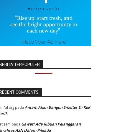
BERITA TERPOPULER
RECENT COMMENTS
Antam Akan Bangun Smelter Di KEK
m"al dig
pada
esik
Gawat! Ada Ribuan Pelanggaran
atisam
pada
tralitas ASN Dalam Pilkada