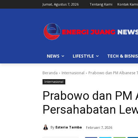
Jumat, Agustus 7, 2026
Tentang Kami
Kontak Kami
NEWS
LIFESTYLE
TECH & BISNIS
Beranda
Internasional
Prabowo dan PM Albanese T
Internasional
Prabowo dan PM 
Persahabatan Lew
By
Esteria Tamba
Februari 7, 2026