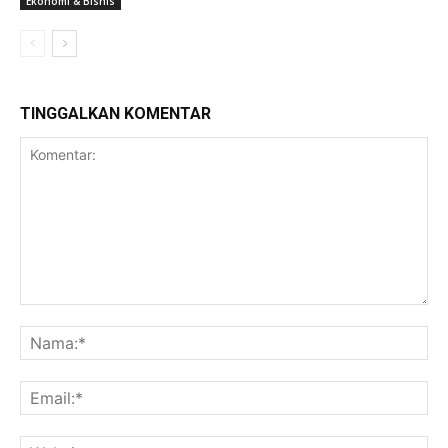
Ekonomi & Bisnis
TINGGALKAN KOMENTAR
Komentar:
Na
Ema
Web