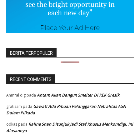
BERITA TERPOPULER
RECENT COMMENTS
Antam Akan Bangun Smelter Di KEK Gresik
Anm"al dig
pada
Gawat! Ada Ribuan Pelanggaran Netralitas ASN
gratisam
pada
Dalam Pilkada
Raline Shah Ditunjuk Jadi Staf Khusus Menkomdigi, Ini
odkaz
pada
Alasannya