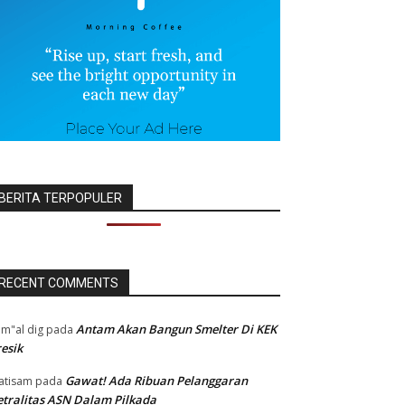
BERITA TERPOPULER
RECENT COMMENTS
Antam Akan Bangun Smelter Di KEK
m"al dig
pada
esik
Gawat! Ada Ribuan Pelanggaran
atisam
pada
tralitas ASN Dalam Pilkada