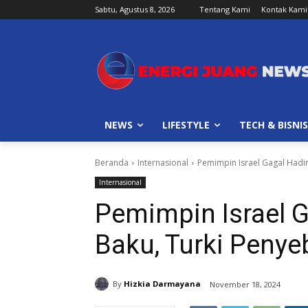
Sabtu, Agustus 8, 2026
Tentang Kami
Kontak Kami
NEWS
LIFESTYLE
TECH & BISNIS
Beranda
Internasional
Pemimpin Israel Gagal Hadir
Internasional
Pemimpin Israel G
Baku, Turki Peny
By
Hizkia Darmayana
November 18, 2024