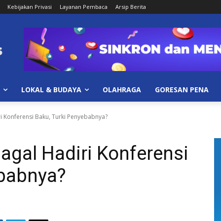
Kebijakan Privasi
Layanan Pembaca
Arsip Berita
LOKAL & BUDAYA
OLAHRAGA
GORESAN PENA
i Konferensi Baku, Turki Penyebabnya?
agal Hadiri Konferensi
ebabnya?