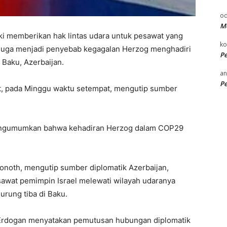
od
Me
ki memberikan hak lintas udara untuk pesawat yang
k
duga menjadi penyebab kegagalan Herzog menghadiri
P
 Baku, Azerbaijan.
an
P
iyet, pada Minggu waktu setempat, mengutip sumber
mengumumkan bahwa kehadiran Herzog dalam COP29
onoth, mengutip sumber diplomatik Azerbaijan,
awat pemimpin Israel melewati wilayah udaranya
rung tiba di Baku.
Erdogan menyatakan pemutusan hubungan diplomatik