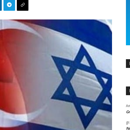
An
Gr
gr
Ne