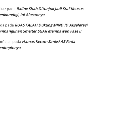
Raline Shah Ditunjuk Jadi Staf Khusus
kaz
pada
nkomdigi, Ini Alasannya
RUAS FALAH Dukung MIND ID Akselerasi
oda
pada
embangunan Smelter SGAR Mempawah Fase II
Hamas Kecam Sanksi AS Pada
m"alan
pada
emimpinnya