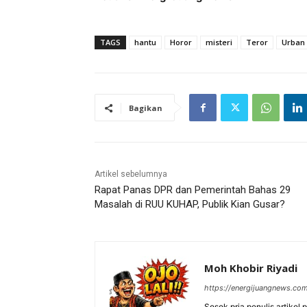
TAGS
hantu
Horor
misteri
Teror
Urban
Bagikan
Artikel sebelumnya
Rapat Panas DPR dan Pemerintah Bahas 29
Masalah di RUU KUHAP, Publik Kian Gusar?
Moh Khobir Riyadi
https://energijuangnews.co
Sosok pria penulis artikel