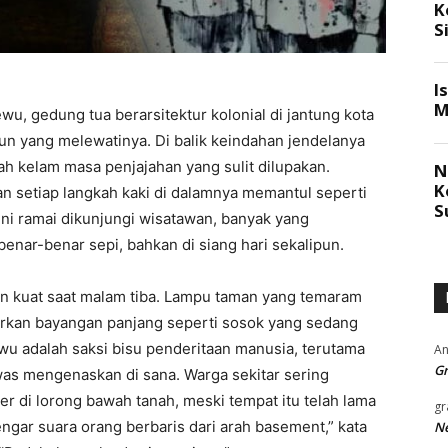
u, gedung tua berarsitektur kolonial di jantung kota
un yang melewatinya. Di balik keindahan jendelanya
ah kelam masa penjajahan yang sulit dilupakan.
an setiap langkah kaki di dalamnya memantul seperti
ni ramai dikunjungi wisatawan, banyak yang
enar-benar sepi, bahkan di siang hari sekalipun.
n kuat saat malam tiba. Lampu taman yang temaram
irkan bayangan panjang seperti sosok yang sedang
wu adalah saksi bisu penderitaan manusia, terutama
An
Gr
as mengenaskan di sana. Warga sekitar sering
ter di lorong bawah tanah, meski tempat itu telah lama
gr
ngar suara orang berbaris dari arah basement,” kata
Ne