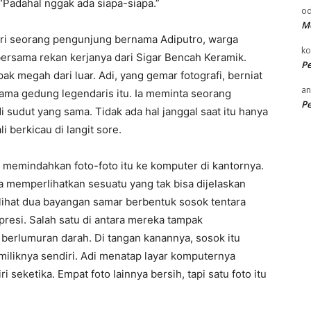
“Padahal nggak ada siapa-siapa.”
od
Me
ari seorang pengunjung bernama Adiputro, warga
k
ersama rekan kerjanya dari Sigar Bencah Keramik.
P
k megah dari luar. Adi, yang gemar fotografi, berniat
an
ma gedung legendaris itu. Ia meminta seorang
P
 sudut yang sama. Tidak ada hal janggal saat itu hanya
 berkicau di langit sore.
 memindahkan foto-foto itu ke komputer di kantornya.
nya memperlihatkan sesuatu yang tak bisa dijelaskan
erlihat dua bayangan samar berbentuk sosok tentara
resi. Salah satu di antara mereka tampak
berlumuran darah. Di tangan kanannya, sosok itu
iliknya sendiri. Adi menatap layar komputernya
seketika. Empat foto lainnya bersih, tapi satu foto itu