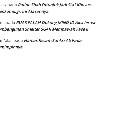
Raline Shah Ditunjuk Jadi Staf Khusus
kaz
pada
nkomdigi, Ini Alasannya
RUAS FALAH Dukung MIND ID Akselerasi
oda
pada
embangunan Smelter SGAR Mempawah Fase II
Hamas Kecam Sanksi AS Pada
m"alan
pada
emimpinnya