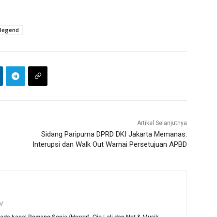
 legend
Artikel Selanjutnya
Sidang Paripurna DPRD DKI Jakarta Memanas:
Interupsi dan Walk Out Warnai Persetujuan APBD
m/
 pada kanal Remang Senja (Horror), Ojo Lali dan Not & Musik.