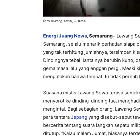
foto lawang sewu_Ilustrasi
Energi Juang News
, Semarang–
Lawang Sew
Semarang, selalu menarik perhatian siapa p
yang tak terhitung jumlahnya, tersimpan kis
Dindingnya tebal, lantainya berubin kuno, d
gema masa lalu yang enggan pergi. Meski ki
mengatakan bahwa tempat itu tidak pernah b
Suasana mistis Lawang Sewu terasa semaki
menyorot ke dinding-dinding tua, menghad
mengintai. Bagi sebagian orang, Lawang Se
para tentara
Jepang
yang disebut-sebut tew
bercerita tentang suara langkah sepatu mili
ditutup. “Kalau malam Jumat, biasanya terde