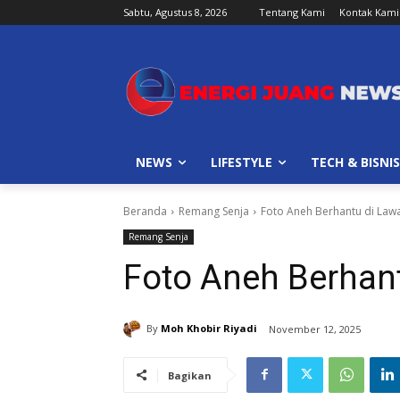
Sabtu, Agustus 8, 2026
Tentang Kami
Kontak Kami
NEWS
LIFESTYLE
TECH & BISNIS
Beranda
Remang Senja
Foto Aneh Berhantu di Law
Remang Senja
Foto Aneh Berhan
By
Moh Khobir Riyadi
November 12, 2025
Bagikan