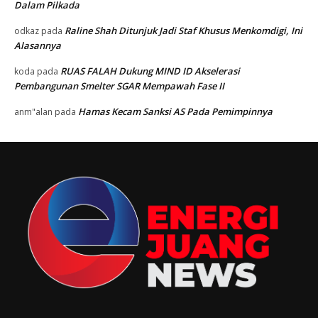
Dalam Pilkada
Raline Shah Ditunjuk Jadi Staf Khusus Menkomdigi, Ini
odkaz
pada
Alasannya
RUAS FALAH Dukung MIND ID Akselerasi
koda
pada
Pembangunan Smelter SGAR Mempawah Fase II
Hamas Kecam Sanksi AS Pada Pemimpinnya
anm"alan
pada