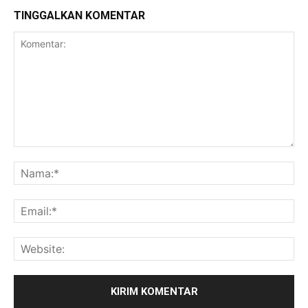
TINGGALKAN KOMENTAR
Komentar:
Na
Ema
Web