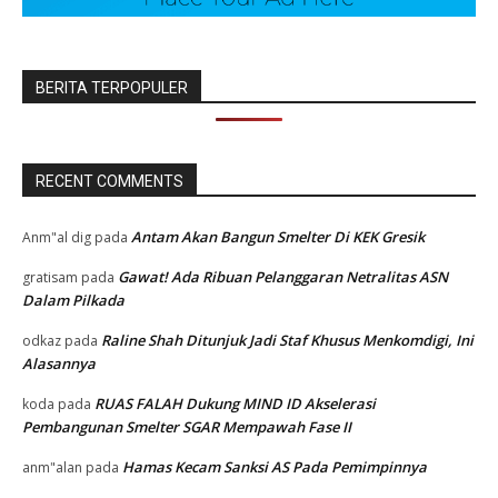
BERITA TERPOPULER
RECENT COMMENTS
Antam Akan Bangun Smelter Di KEK Gresik
Anm"al dig
pada
Gawat! Ada Ribuan Pelanggaran Netralitas ASN
gratisam
pada
Dalam Pilkada
Raline Shah Ditunjuk Jadi Staf Khusus Menkomdigi, Ini
odkaz
pada
Alasannya
RUAS FALAH Dukung MIND ID Akselerasi
koda
pada
Pembangunan Smelter SGAR Mempawah Fase II
Hamas Kecam Sanksi AS Pada Pemimpinnya
anm"alan
pada