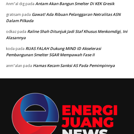
Antam Akan Bangun Smelter Di KEK Gresik
Anm"al dig
pada
Gawat! Ada Ribuan Pelanggaran Netralitas ASN
gratisam
pada
Dalam Pilkada
Raline Shah Ditunjuk Jadi Staf Khusus Menkomdigi, Ini
odkaz
pada
Alasannya
RUAS FALAH Dukung MIND ID Akselerasi
koda
pada
Pembangunan Smelter SGAR Mempawah Fase II
Hamas Kecam Sanksi AS Pada Pemimpinnya
anm"alan
pada