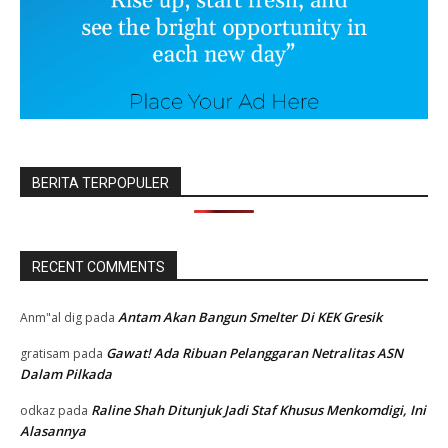
BERITA TERPOPULER
RECENT COMMENTS
Antam Akan Bangun Smelter Di KEK Gresik
Anm"al dig
pada
Gawat! Ada Ribuan Pelanggaran Netralitas ASN
gratisam
pada
Dalam Pilkada
Raline Shah Ditunjuk Jadi Staf Khusus Menkomdigi, Ini
odkaz
pada
Alasannya