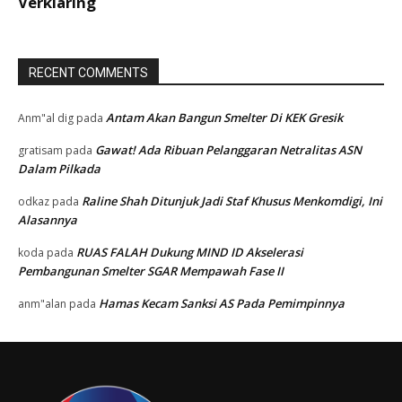
RECENT COMMENTS
Antam Akan Bangun Smelter Di KEK Gresik
Anm"al dig
pada
Gawat! Ada Ribuan Pelanggaran Netralitas ASN
gratisam
pada
Dalam Pilkada
Raline Shah Ditunjuk Jadi Staf Khusus Menkomdigi, Ini
odkaz
pada
Alasannya
RUAS FALAH Dukung MIND ID Akselerasi
koda
pada
Pembangunan Smelter SGAR Mempawah Fase II
Hamas Kecam Sanksi AS Pada Pemimpinnya
anm"alan
pada