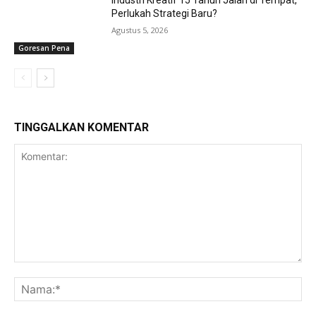
Industri Kreatif 15 Tahun Jalan di Tempat,
Perlukah Strategi Baru?
Agustus 5, 2026
Goresan Pena
TINGGALKAN KOMENTAR
Komentar:
Na