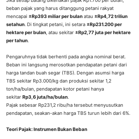
Jika setiap batang dikenakan pajak Rp1.700 per bulan,
beban pajak yang harus ditanggung petani rakyat
mencapai
±Rp393 miliar per bulan
atau
±Rp4,72 triliun
setahun
. Di tingkat petani, ini setara
±Rp231.200 per
hektare per bulan
, atau sekitar
±Rp2,77 juta per hektare
per tahun
.
Pengaruhnya tidak berhenti pada angka nominal berat.
Beban ini langsung merosotkan pendapatan petani dari
harga tandan buah segar (TBS). Dengan asumsi harga
TBS sekitar Rp3.000/kg dan produksi sekitar 1,2
ton/ha/bulan, pendapatan kotor petani hanya
sekitar
Rp3,6 juta/ha/bulan
.
Pajak sebesar Rp231,2 ribu/ha tersebut menyusutkan
pendapatan, seakan-akan harga TBS turun lebih dari 6%.
Teori Pajak: Instrumen Bukan Beban