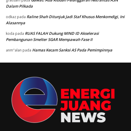
gratisam
pada
Dalam Pilkada
Raline Shah Ditunjuk Jadi Staf Khusus Menkomdigi, Ini
odkaz
pada
Alasannya
RUAS FALAH Dukung MIND ID Akselerasi
koda
pada
Pembangunan Smelter SGAR Mempawah Fase II
Hamas Kecam Sanksi AS Pada Pemimpinnya
anm"alan
pada