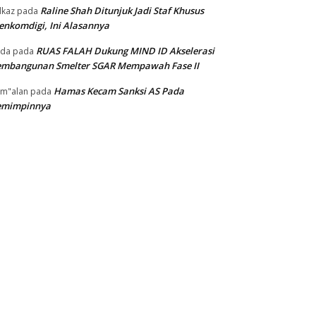
Raline Shah Ditunjuk Jadi Staf Khusus
kaz
pada
nkomdigi, Ini Alasannya
RUAS FALAH Dukung MIND ID Akselerasi
oda
pada
embangunan Smelter SGAR Mempawah Fase II
Hamas Kecam Sanksi AS Pada
m"alan
pada
emimpinnya