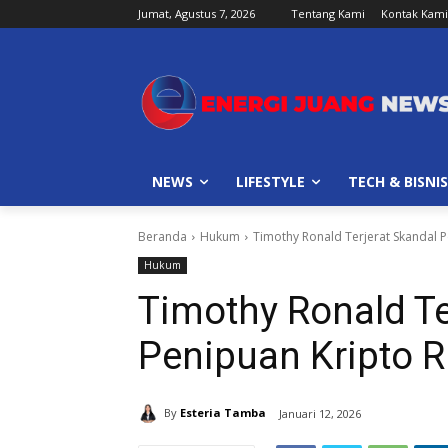
Jumat, Agustus 7, 2026
Tentang Kami
Kontak Kami
NEWS
LIFESTYLE
TECH & BISNIS
Beranda
Hukum
Timothy Ronald Terjerat Skandal P
Hukum
Timothy Ronald Te
Penipuan Kripto R
By
Esteria Tamba
Januari 12, 2026