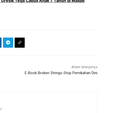
o Gresik Tega Cabuli Anak 7 Tahun di Masjid
Artikel Selanjutnya
E-Book Broken Strings-Stop Pernikahan Dini
m/