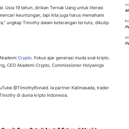
od
. Usia 19 tahun, dirikan Ternak Uang untuk literasi
Me
g mencari keuntungan, tapi kita juga harus memahami
k
a,” ungkap Timothy dalam keterangan tertulis, dikutip
P
an
P
 Akademi
Crypto
. Fokus ajar generasi muda soal kripto.
 Uang, CEO Akademi Crypto, Commissioner Holywings
ouTube @TimothyRonald. Ia partner Kalimasada, trader
 Timothy di dunia kripto Indonesia.