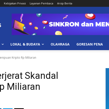
Kebijakan Privasi
Layanan Pembaca
Arsip Berita
LOKAL & BUDAYA
OLAHRAGA
GORESAN PENA
enipuan Kripto Rp Miliaran
rjerat Skandal
p Miliaran