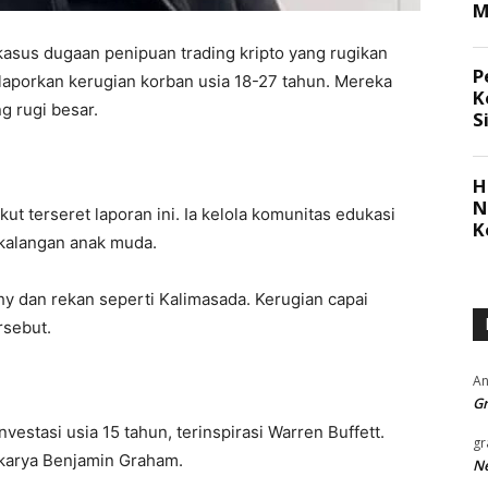
ki kasus dugaan penipuan trading kripto yang rugikan
Y laporkan kerugian korban usia 18-27 tahun. Mereka
g rugi besar.
 ikut terseret laporan ini. Ia kelola komunitas edukasi
i kalangan anak muda.
thy dan rekan seperti Kalimasada. Kerugian capai
rsebut.
An
Gr
vestasi usia 15 tahun, terinspirasi Warren Buffett.
gr
’ karya Benjamin Graham.
Ne