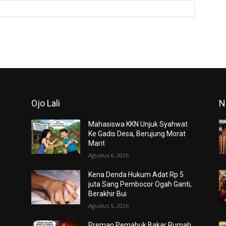
Website:
Ojo Lali
N
Mahasiswa KKN Unjuk Syahwat
Ke Gadis Desa, Berujung Morat
Marit
Agustus 6, 2026
Kena Denda Hukum Adat Rp 5
juta Sang Pembocor Ogah Ganti,
Berakhir Bui
Agustus 5, 2026
Preman Pemabuk Bakar Rumah