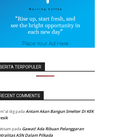
BERITA TERPOPULER
RECENT COMMENTS
Antam Akan Bangun Smelter Di KEK
m"al dig
pada
esik
Gawat! Ada Ribuan Pelanggaran
atisam
pada
tralitas ASN Dalam Pilkada