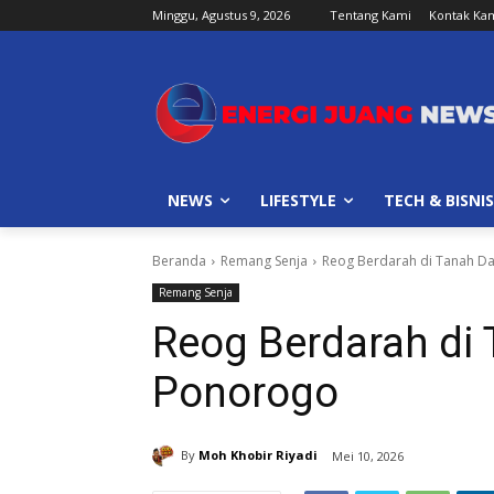
Minggu, Agustus 9, 2026
Tentang Kami
Kontak Ka
NEWS
LIFESTYLE
TECH & BISNIS
Beranda
Remang Senja
Reog Berdarah di Tanah D
Remang Senja
Reog Berdarah di
Ponorogo
By
Moh Khobir Riyadi
Mei 10, 2026