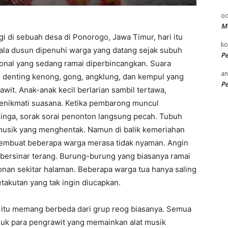
od
Me
i di sebuah desa di Ponorogo, Jawa Timur, hari itu
k
pala dusun dipenuhi warga yang datang sejak subuh
P
ional yang sedang ramai diperbincangkan. Suara
an
denting kenong, gong, angklung, dan kempul yang
P
it. Anak-anak kecil berlarian sambil tertawa,
menikmati suasana. Ketika pembarong muncul
nga, sorak sorai penonton langsung pecah. Tubuh
a musik yang menghentak. Namun di balik kemeriahan
embuat beberapa warga merasa tidak nyaman. Angin
 bersinar terang. Burung-burung yang biasanya ramai
nan sekitar halaman. Beberapa warga tua hanya saling
takutan yang tak ingin diucapkan.
itu memang berbeda dari grup reog biasanya. Semua
suk para pengrawit yang memainkan alat musik