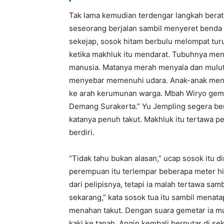
Tak lama kemudian terdengar langkah berat
seseorang berjalan sambil menyeret benda
sekejap, sosok hitam berbulu melompat turu
ketika makhluk itu mendarat. Tubuhnya meny
manusia. Matanya merah menyala dan mulut
menyebar memenuhi udara. Anak-anak menje
ke arah kerumunan warga. Mbah Wiryo gemeta
Demang Surakerta.” Yu Jempling segera bers
katanya penuh takut. Makhluk itu tertawa 
berdiri.
“Tidak tahu bukan alasan,” ucap sosok itu d
perempuan itu terlempar beberapa meter h
dari pelipisnya, tetapi ia malah tertawa sam
sekarang,” kata sosok tua itu sambil menata
menahan takut. Dengan suara gemetar ia m
kaki ke tanah. Angin kembali berputar di se