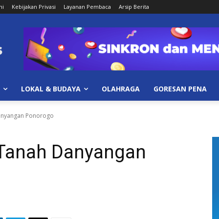
mi
Kebijakan Privasi
Layanan Pembaca
Arsip Berita
LOKAL & BUDAYA
OLAHRAGA
GORESAN PENA
anyangan Ponorogo
 Tanah Danyangan