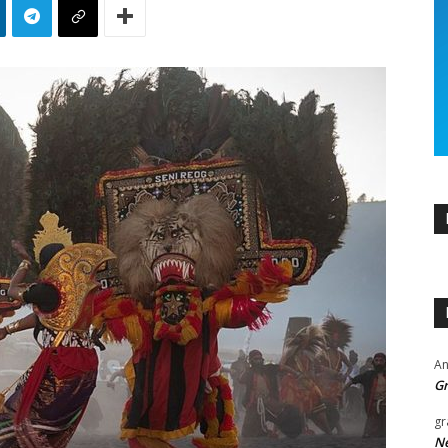
An
Gr
gr
Ne