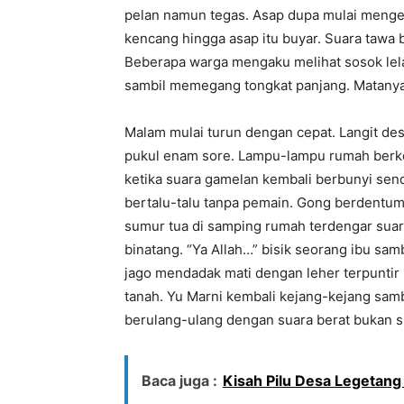
pelan namun tegas. Asap dupa mulai mengep
kencang hingga asap itu buyar. Suara tawa b
Beberapa warga mengaku melihat sosok lelak
sambil memegang tongkat panjang. Matanya 
Malam mulai turun dengan cepat. Langit de
pukul enam sore. Lampu-lampu rumah berk
ketika suara gamelan kembali berbunyi send
bertalu-talu tanpa pemain. Gong berdentum
sumur tua di samping rumah terdengar sua
binatang. “Ya Allah…” bisik seorang ibu sa
jago mendadak mati dengan leher terpuntir 
tanah. Yu Marni kembali kejang-kejang samb
berulang-ulang dengan suara berat bukan s
Baca juga :
Kisah Pilu Desa Legetan