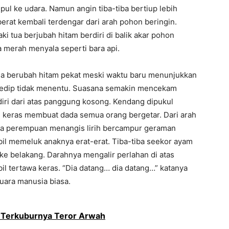
ul ke udara. Namun angin tiba-tiba bertiup lebih
erat kembali terdengar dari arah pohon beringin.
i tua berjubah hitam berdiri di balik akar pohon
merah menyala seperti bara api.
sa berubah hitam pekat meski waktu baru menunjukkan
edip tidak menentu. Suasana semakin mencekam
iri dari atas panggung kosong. Kendang dipukul
 keras membuat dada semua orang bergetar. Dari arah
ra perempuan menangis lirih bercampur geraman
mbil memeluk anaknya erat-erat. Tiba-tiba seekor ayam
ke belakang. Darahnya mengalir perlahan di atas
il tertawa keras. “Dia datang… dia datang…” katanya
uara manusia biasa.
g Terkuburnya Teror Arwah