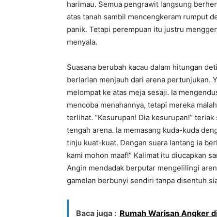
harimau. Semua pengrawit langsung berhen
atas tanah sambil mencengkeram rumput de
panik. Tetapi perempuan itu justru mengg
menyala.
Suasana berubah kacau dalam hitungan deti
berlarian menjauh dari arena pertunjukan. 
melompat ke atas meja sesaji. Ia mengendus
mencoba menahannya, tetapi mereka malah t
terlihat. “Kesurupan! Dia kesurupan!” teri
tengah arena. Ia memasang kuda-kuda deng
tinju kuat-kuat. Dengan suara lantang ia b
kami mohon maaf!” Kalimat itu diucapkan s
Angin mendadak berputar mengelilingi aren
gamelan berbunyi sendiri tanpa disentuh si
Baca juga :
Rumah Warisan Angker d