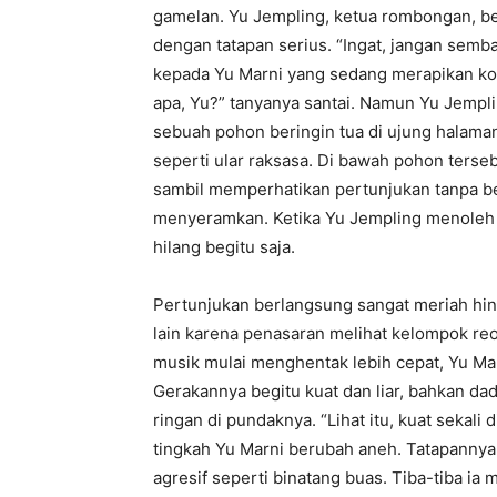
gamelan. Yu Jempling, ketua rombongan, be
dengan tatapan serius. “Ingat, jangan semba
kepada Yu Marni yang sedang merapikan ko
apa, Yu?” tanyanya santai. Namun Yu Jempli
sebuah pohon beringin tua di ujung halama
seperti ular raksasa. Di bawah pohon tersebu
sambil memperhatikan pertunjukan tanpa b
menyeramkan. Ketika Yu Jempling menoleh l
hilang begitu saja.
Pertunjukan berlangsung sangat meriah hin
lain karena penasaran melihat kelompok re
musik mulai menghentak lebih cepat, Yu Marn
Gerakannya begitu kuat dan liar, bahkan da
ringan di pundaknya. “Lihat itu, kuat seka
tingkah Yu Marni berubah aneh. Tatapanny
agresif seperti binatang buas. Tiba-tiba ia