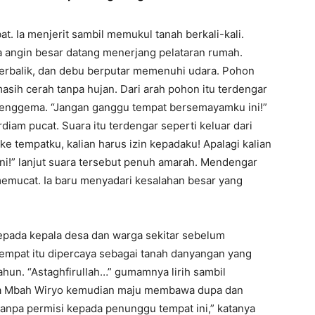
t. Ia menjerit sambil memukul tanah berkali-kali.
 angin besar datang menerjang pelataran rumah.
terbalik, dan debu berputar memenuhi udara. Pohon
asih cerah tanpa hujan. Dari arah pohon itu terdengar
menggema. “Jangan ganggu tempat bersemayamku ini!”
iam pucat. Suara itu terdengar seperti keluar dari
e tempatku, kalian harus izin kepadaku! Apalagi kalian
ni!” lanjut suara tersebut penuh amarah. Mendengar
memucat. Ia baru menyadari kesalahan besar yang
pada kepala desa dan warga sekitar sebelum
tempat itu dipercaya sebagai tanah danyangan yang
ahun. “Astaghfirullah…” gumamnya lirih sambil
a Mbah Wiryo kemudian maju membawa dupa dan
g tanpa permisi kepada penunggu tempat ini,” katanya