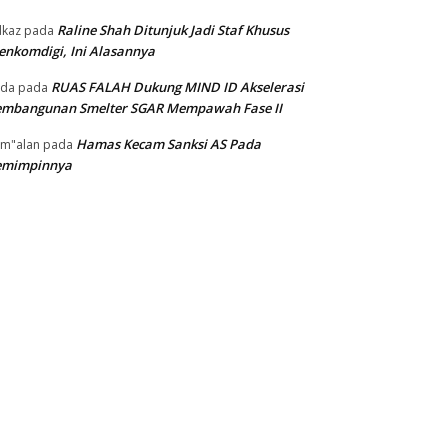
Raline Shah Ditunjuk Jadi Staf Khusus
kaz
pada
nkomdigi, Ini Alasannya
RUAS FALAH Dukung MIND ID Akselerasi
oda
pada
embangunan Smelter SGAR Mempawah Fase II
Hamas Kecam Sanksi AS Pada
m"alan
pada
emimpinnya