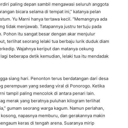
rdiri paling depan sambil mengawasi seluruh anggota
rangan bicara selama di tempat ini,” katanya pelan
stum. Yu Marni hanya tertawa kecil. “Memangnya ada
ng tidak menjawab. Tatapannya justru tertuju pada
n. Pohon itu sangat besar dengan akar menjulur
t, terlihat seorang lelaki tua berbaju lurik duduk diam
erkedip. Wajahnya keriput dan matanya cekung
agi beberapa detik kemudian, lelaki tua itu mendadak
gga siang hari. Penonton terus berdatangan dari desa
og perempuan yang sedang viral di Ponorogo. Ketika
i tampil paling mencolok di antara penari lain.
dag merak yang beratnya puluhan kilogram terlihat
li dia,” gumam seorang warga kagum. Namun perlahan,
a kosong, napasnya memburu, dan gerakannya makin
 mengaum keras di tengah arena. Suaranya mirip