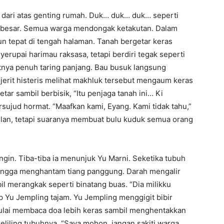
 dari atas genting rumah. Duk… duk… duk… seperti
 besar. Semua warga mendongak ketakutan. Dalam
n tepat di tengah halaman. Tanah bergetar keras
erupai harimau raksasa, tetapi berdiri tegak seperti
nya penuh taring panjang. Bau busuk langsung
rit histeris melihat makhluk tersebut mengaum keras
r sambil berbisik, “Itu penjaga tanah ini… Ki
ujud hormat. “Maafkan kami, Eyang. Kami tidak tahu,”
pelan, tetapi suaranya membuat bulu kuduk semua orang
ingin. Tiba-tiba ia menunjuk Yu Marni. Seketika tubuh
ingga menghantam tiang panggung. Darah mengalir
bil merangkak seperti binatang buas. “Dia milikku
p Yu Jempling tajam. Yu Jempling menggigit bibir
ulai membaca doa lebih keras sambil menghentakkan
keliling tubuhnya. “Saya mohon, jangan sakiti warga