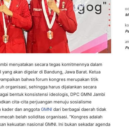
od
Me
k
P
an
P
bi menyatakan secara tegas komitmennya dalam
yang akan digelar di Bandung, Jawa Barat. Ketua
yampaikan bahwa forum kongres merupakan titik
h organisasi, sehingga harus dijalankan secara
agai bentuk konsistensi ideologis, DPC GMNI Jambi
dkan cita-cita perjuangan menuju sosialisme
h kader dan anggota
GMNI
dari berbagai daerah tidak
emecah belah soliditas organisasi. “Kongres adalah
an kekuatan nasional GMNI. Ini bukan sekadar agenda