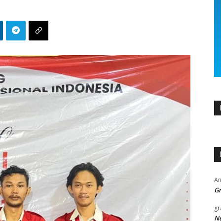
An
Gr
gr
Ne