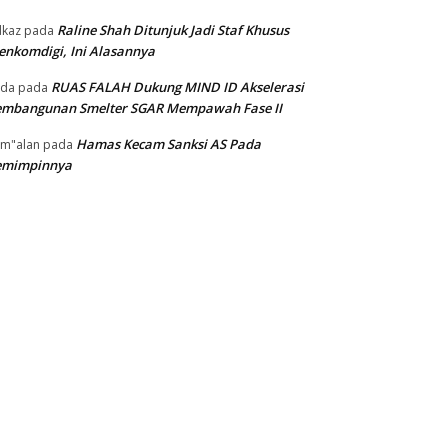
Raline Shah Ditunjuk Jadi Staf Khusus
kaz
pada
nkomdigi, Ini Alasannya
RUAS FALAH Dukung MIND ID Akselerasi
oda
pada
embangunan Smelter SGAR Mempawah Fase II
Hamas Kecam Sanksi AS Pada
m"alan
pada
emimpinnya