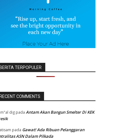
BERITA TERPOPULER
RECENT COMMENTS
Antam Akan Bangun Smelter Di KEK
m"al dig
pada
esik
Gawat! Ada Ribuan Pelanggaran
atisam
pada
tralitas ASN Dalam Pilkada