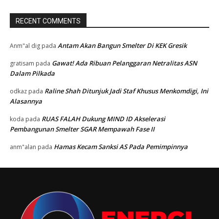
RECENT COMMENTS
Antam Akan Bangun Smelter Di KEK Gresik
Anm"al dig
pada
Gawat! Ada Ribuan Pelanggaran Netralitas ASN
gratisam
pada
Dalam Pilkada
Raline Shah Ditunjuk Jadi Staf Khusus Menkomdigi, Ini
odkaz
pada
Alasannya
RUAS FALAH Dukung MIND ID Akselerasi
koda
pada
Pembangunan Smelter SGAR Mempawah Fase II
Hamas Kecam Sanksi AS Pada Pemimpinnya
anm"alan
pada