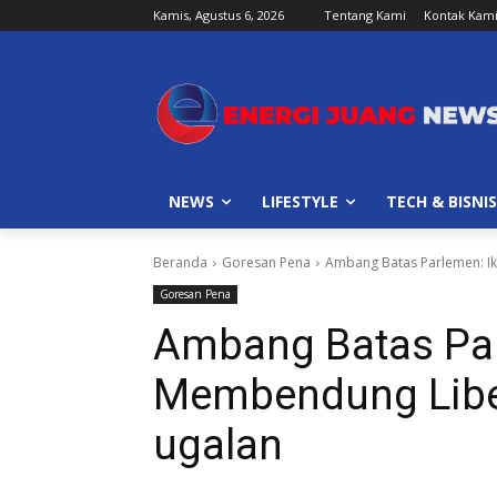
Kamis, Agustus 6, 2026
Tentang Kami
Kontak Kam
NEWS
LIFESTYLE
TECH & BISNIS
Beranda
Goresan Pena
Ambang Batas Parlemen: Ik
Goresan Pena
Ambang Batas Par
Membendung Liber
ugalan