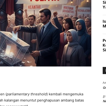
An
Gr
en (
parliamentary threshold
) kembali mengemuka
gr
mlah kalangan menuntut penghapusan ambang batas
Ne