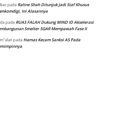
Raline Shah Ditunjuk Jadi Staf Khusus
kaz
pada
nkomdigi, Ini Alasannya
RUAS FALAH Dukung MIND ID Akselerasi
oda
pada
embangunan Smelter SGAR Mempawah Fase II
Hamas Kecam Sanksi AS Pada
m"alan
pada
emimpinnya