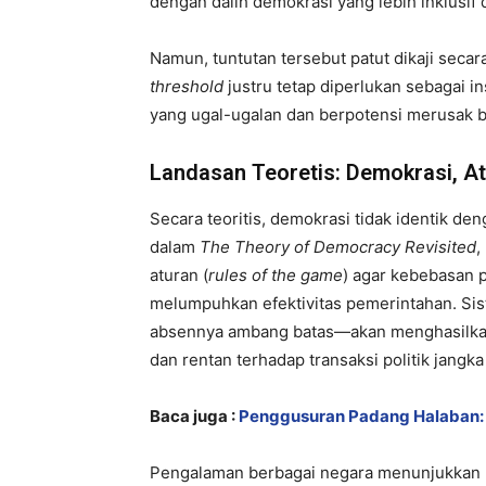
dengan dalih demokrasi yang lebih inklusif 
Namun, tuntutan tersebut patut dikaji secar
threshold
justru tetap diperlukan sebagai i
yang ugal-ugalan dan berpotensi merusak 
Landasan Teoretis: Demokrasi, At
Secara teoritis, demokrasi tidak identik de
dalam
The Theory of Democracy Revisited
,
aturan (
rules of the game
) agar kebebasan p
melumpuhkan efektivitas pemerintahan. Sis
absennya ambang batas—akan menghasilkan
dan rentan terhadap transaksi politik jangk
Baca juga :
Penggusuran Padang Halaban: 
Pengalaman berbagai negara menunjukka