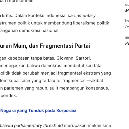
dan representatif.
od
Me
a kritis. Dalam konteks Indonesia,
parliamentary
k
nstrumen politik untuk membendung liberalisme politik
P
bangunan demokrasi nasional.
an
P
uran Main, dan Fragmentasi Partai
ngan kebebasan tanpa batas. Giovanni Sartori,
 menegaskan bahwa demokrasi membutuhkan tata
olitik tidak berubah menjadi fragmentasi ekstrem yang
tem kepartaian yang terlalu terfragmentasi—akibat
 parlemen yang rapuh, sulit membangun konsensus,
a pendek.
Negara yang Tunduk pada Korporasi
n bahwa
parliamentary threshold
merupakan mekanisme