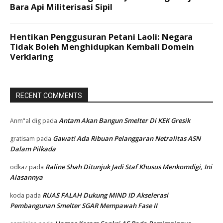
RECENT COMMENTS
Antam Akan Bangun Smelter Di KEK Gresik
Anm"al dig
pada
Gawat! Ada Ribuan Pelanggaran Netralitas ASN
gratisam
pada
Dalam Pilkada
Raline Shah Ditunjuk Jadi Staf Khusus Menkomdigi, Ini
odkaz
pada
Alasannya
RUAS FALAH Dukung MIND ID Akselerasi
koda
pada
Pembangunan Smelter SGAR Mempawah Fase II