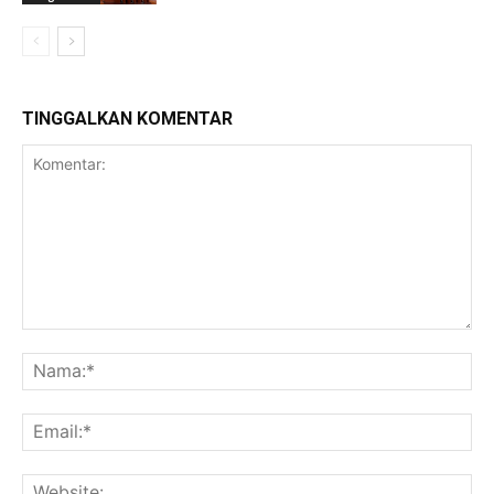
TINGGALKAN KOMENTAR
Komentar:
Na
Ema
Web