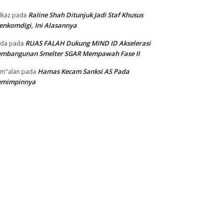
Raline Shah Ditunjuk Jadi Staf Khusus
kaz
pada
nkomdigi, Ini Alasannya
RUAS FALAH Dukung MIND ID Akselerasi
oda
pada
embangunan Smelter SGAR Mempawah Fase II
Hamas Kecam Sanksi AS Pada
m"alan
pada
emimpinnya