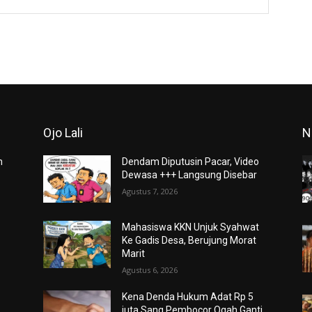
Ojo Lali
N
m
Dendam Diputusin Pacar, Video
Dewasa +++ Langsung Disebar
Agustus 7, 2026
Mahasiswa KKN Unjuk Syahwat
Ke Gadis Desa, Berujung Morat
Marit
Agustus 6, 2026
Kena Denda Hukum Adat Rp 5
juta Sang Pembocor Ogah Ganti,