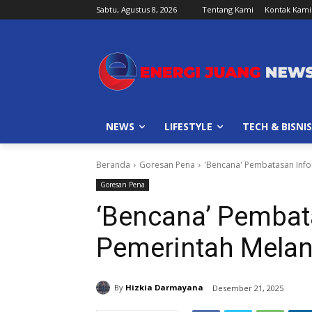
Sabtu, Agustus 8, 2026
Tentang Kami
Kontak Kami
NEWS
LIFESTYLE
TECH & BISNIS
Beranda
Goresan Pena
'Bencana' Pembatasan Infor
Goresan Pena
‘Bencana’ Pembat
Pemerintah Melang
By
Hizkia Darmayana
Desember 21, 2025