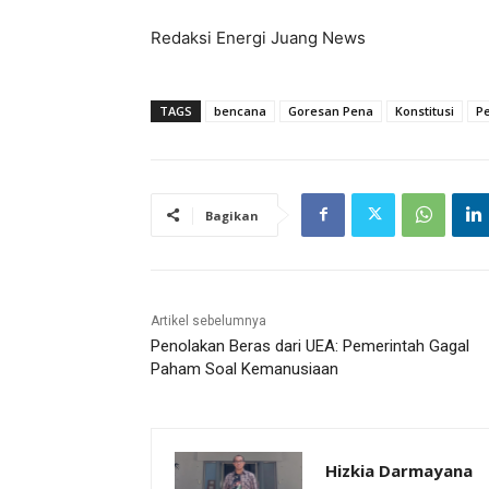
Redaksi Energi Juang News
TAGS
bencana
Goresan Pena
Konstitusi
P
Bagikan
Artikel sebelumnya
Penolakan Beras dari UEA: Pemerintah Gagal
Paham Soal Kemanusiaan
Hizkia Darmayana