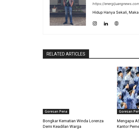
https://energijuangnews.co
Hidup Hanya Sekali, Maka 
RELATED ARTICLES
Goresan Pena
Goresan Pe
Bongkar Kematian Winda Lorenza
Mengapa ASN
Demi Keadilan Warga
Kantor Peme