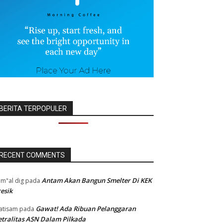
BERITA TERPOPULER
RECENT COMMENTS
Antam Akan Bangun Smelter Di KEK
m"al dig
pada
esik
Gawat! Ada Ribuan Pelanggaran
atisam
pada
tralitas ASN Dalam Pilkada