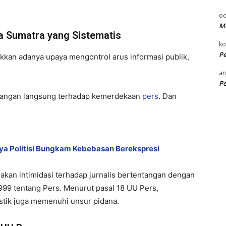
od
Me
 Sumatra yang Sistematis
k
P
kan adanya upaya mengontrol arus informasi publik,
an
P
rangan langsung terhadap kemerdekaan
pers
. Dan
ya Politisi Bungkam Kebebasan Berekspresi
kan intimidasi terhadap jurnalis bertentangan dengan
9 tentang Pers. Menurut pasal 18 UU Pers,
stik juga memenuhi unsur pidana.